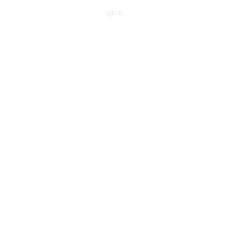
n.
nterior
Artico
d in
to post a comment.