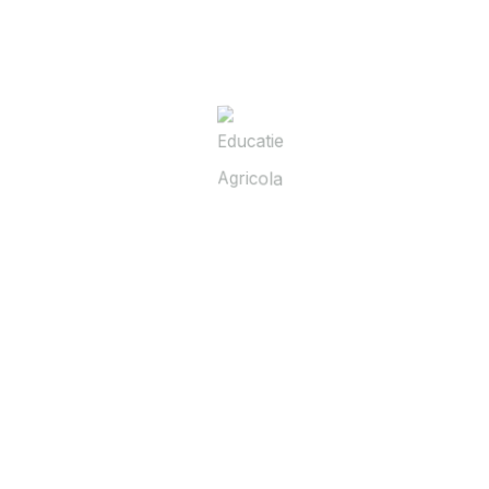
RESURSE
21
aug.
Școala de Vară „Mândru să fiu fermier” –
ediția 2025