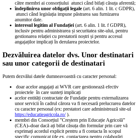
către membri ai consorțiului atunci când bifați căsuța aferentă;
îndeplinirea unor obligații legale
(art. 6 alin. 1 lit. c GDPR),
atunci când legislația impune păstrarea sau furnizarea
anumitor date.
interesul legitim al Fundației
(art. 6 alin. 1 lit. f GDPR),
inclusiv pentru administrarea și securitatea site-ului, pentru
gestionarea relației cu prestatorii noștri și pentru accesul
angajaților implicați în derularea proiectelor.
Dezvăluirea datelor dvs. Unor destinatari
sau unor categorii de destinatari
Putem dezvălui datele dumneavoastră cu caracter personal:
doar acelor angajați ai WVR care gestionează efectiv
proiectele în care sunteți implicați
acelor entități contractate de Fundație pentru externalizarea
unor servicii în cadrul cărora va fi necesară prelucrarea datelor
cu caracter personal (ex: prestatori care administrează site-ul
https://educatieagricola.ro/
).
membri din Consorțiul ”Creștem prin Educație Agricolă”
(CEA)
–
doar dacă ați bifat căsuța din formular prin care vă
exprimați acordul explicit pentru a fi contacta în scopul
specific comunicat (de ex. contactarea pentru colaborări