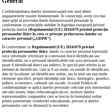
General
Confidențialitatea datelor dumneavoastră este unul dintre
angajamentele noastre fundamentale. În consecință, avem cea mai
mare grijă să procesăm datele dumneavoastră personale în
conformitate cu principiile stabilite în legislația europeană privind
protecția datelor (
Regulamentul (UE) 2016/679 privind protecția
persoanelor fizice în ceea ce priveşte prelucrarea datelor cu
caracter personal („GDPR”)
.
În conformitate cu
Regulamentul (UE) 2016/679 privind
protecția persoanelor fizice
, datele cu caracter personal reprezintă
orice informație referitoare la o persoană fizică identificată sau
identificabilă, iar o persoană identificabilă este acea persoană care
poate fi identificată direct sau indirect, în special prin referire la un
element de identificare, cum ar fi un nume, un număr de identificare,
date de localizare, un identificator online, sau la unul sau mai multe
elemente specifice, proprii identităţii sale fizice, fiziologice, genetice,
psihice, economice, culturale sau sociale. Această Politică de
confidențialitate se aplică datelor personale colectate prin intermediul
site-ului nostru, https://educatieagricola.ro/, inclusiv datelor
reprezentanților companiilor care se înscriu în formularul online
pentru parteneriate /colaborări educaționale, precum și datelor
persoanelor care se abonează la newsletter.