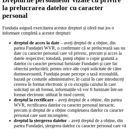
Drepturile persoanelor vizate cu privire
la prelucrarea datelor cu caracter
personal
Fundația asigură exercitarea acestor drepturi și oferă mai jos o
informare completă a acestor drepturi:
dreptul de acces la date
– aveți dreptul de a obține, din
partea Fundației WVR, o confirmare că se prelucrează sau nu
date cu caracter personal care vă privesc, precum și acces la
datele respective; totodată, puteţi obţine o copie gratuită a
datelor cu caracter personal furnizate Fundației şi care fac
obiectul prelucrării; pentru orice alte copii solicitate de către
dumneavoastră, Fundația poate percepe o taxă rezonabilă,
bazată pe costurile administrative; în cazul în care introduceți
cererea în format electronic și cu excepția cazului în care
solicitați un alt format, informațiile vă vor fi furnizate într-un
format electronic utilizat în mod curent;
dreptul la rectificare
– aveți dreptul de a obține, din partea
WVR, rectificarea datelor cu caracter personal inexacte,
precum și dreptul de a obține completarea datelor cu caracter
personal care sunt incomplete;
dreptul la ștergerea datelor
– aveți dreptul de a obține, din
partea Fundației, ștergerea datelor cu caracter personal care vă