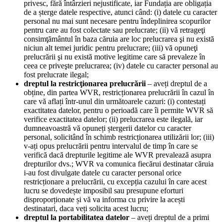
privesc, fără întârzieri nejustificate, iar Fundația are obligația
de a șterge datele respective, atunci când: (i) datele cu caracter
personal nu mai sunt necesare pentru îndeplinirea scopurilor
pentru care au fost colectate sau prelucrate; (ii) vă retrageţi
consimţământul în baza căruia are loc prelucrarea şi nu există
niciun alt temei juridic pentru prelucrare; (iii) vă opuneţi
prelucrării şi nu există motive legitime care să prevaleze în
ceea ce priveşte prelucrarea; (iv) datele cu caracter personal au
fost prelucrate ilegal;
dreptul la restricţionarea prelucrării
– aveți dreptul de a
obține, din partea WVR, restricționarea prelucrării în cazul în
care vă aflați într-unul din următoarele cazuri: (i) contestați
exactitatea datelor, pentru o perioadă care îi permite WVR să
verifice exactitatea datelor; (ii) prelucrarea este ilegală, iar
dumneavoastră vă opuneți ștergerii datelor cu caracter
personal, solicitând în schimb restricționarea utilizării lor; (iii)
v-ați opus prelucrării pentru intervalul de timp în care se
verifică dacă drepturile legitime ale WVR prevalează asupra
drepturilor dvs.; WVR va comunica fiecărui destinatar căruia
i-au fost divulgate datele cu caracter personal orice
restricționare a prelucrării, cu excepția cazului în care acest
lucru se dovedește imposibil sau presupune eforturi
disproporționate și vă va informa cu privire la acești
destinatari, daca veți solicita acest lucru;
dreptul la portabilitatea datelor
– aveți dreptul de a primi