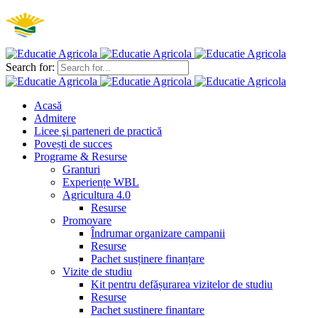
Search for:
Acasă
Admitere
Licee şi parteneri de practică
Povești de succes
Programe & Resurse
Granturi
Experiențe WBL
Agricultura 4.0
Resurse
Promovare
Îndrumar organizare campanii
Resurse
Pachet susținere finanțare
Vizite de studiu
Kit pentru defășurarea vizitelor de studiu
Resurse
Pachet sustinere finantare