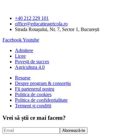
+40 212 229 101
office@educatieagricola.ro
Strada Rotașului, Nr. 7, Sector 1, București
Facebook
Youtube
Admitere
Licee
Povești de succes
Agricultura 4.0
Resurse
Despre program & consorțiu
Fii partenerul nostru
Politica de cookies
Politica de confidențialitate
Termeni și condiții
Vrei să știi ce mai facem?