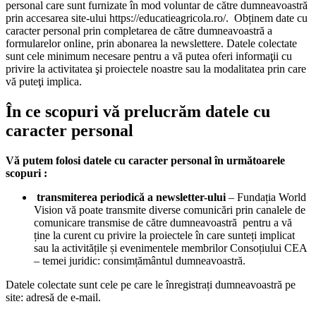
personal care sunt furnizate în mod voluntar de către dumneavoastră
prin accesarea site-ului https://educatieagricola.ro/. Obținem date cu
caracter personal prin completarea de către dumneavoastră a
formularelor online, prin abonarea la newslettere. Datele colectate
sunt cele minimum necesare pentru a vă putea oferi informaţii cu
privire la activitatea şi proiectele noastre sau la modalitatea prin care
vă puteţi implica.
În ce scopuri vă prelucrăm datele cu
caracter personal
Vă putem folosi datele cu caracter personal în următoarele
scopuri :
transmiterea periodică a newsletter-ului
– Fundația World
Vision vă poate transmite diverse comunicări prin canalele de
comunicare transmise de către dumneavoastră pentru a vă
ține la curent cu privire la proiectele în care sunteți implicat
sau la activitățile și evenimentele membrilor Consoțiului CEA
– temei juridic: consimțământul dumneavoastră.
Datele colectate sunt cele pe care le înregistrați dumneavoastră pe
site: adresă de e-mail.