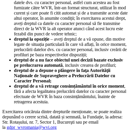
datele dvs. cu caracter personal, astfel cum acestea au fost
furnizate către WVR, într-un format structurat, utilizat în mod
curent și care poate fi citit automat și de a transmite aceste date
altui operator, în anumite condiții; în exercitarea acestui drept,
aveți dreptul ca datele cu caracter personal să fie transmise
direct de la WVR la alt operator atunci când acest lucru este
fezabil din punct de vedere tehnic;
dreptul la opoziție
– aveți dreptul de a vă opune, din motive
legate de situația particulară în care vă aflați, în orice moment,
prelucrării datelor dvs. cu caracter personal, inclusiv creării de
profiluri pe baza respectivelor dispoziții;
dreptul de a nu face obiectul unei decizii bazate exclusiv
pe prelucrarea automată
, inclusiv crearea de profiluri;
dreptul de a depune o plângere în faţa Autorităţii
Naţionale de Supraveghere a Prelucrării Datelor cu
Caracter Personal;
dreptul de a vă retrage consimțământul în orice moment
,
fără a afecta legalitatea prelucrării datelor cu caracter personal
efectuate de WVR în baza consimțământului, înainte de
retragerea acestuia.
Exercitarea oricăruia dintre drepturile menționate, se poate realiza
depunând o cerere scrisă, datată și semnată, la Fundație, la adresa:
Str. Rotașului, nr. 7, Sector 1, Bucureşti sau pe email
la
gdpr_wvromania@wvi.org