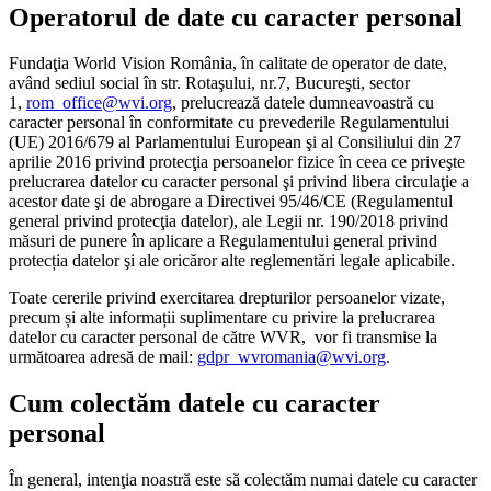
Operatorul de date cu caracter personal
Fundaţia World Vision România, în calitate de operator de date,
având sediul social în str. Rotaşului, nr.7, Bucureşti, sector
1,
rom_office@wvi.org
, prelucrează datele dumneavoastră cu
caracter personal în conformitate cu prevederile Regulamentului
(UE) 2016/679 al Parlamentului European şi al Consiliului din 27
aprilie 2016 privind protecţia persoanelor fizice în ceea ce priveşte
prelucrarea datelor cu caracter personal şi privind libera circulaţie a
acestor date şi de abrogare a Directivei 95/46/CE (Regulamentul
general privind protecţia datelor), ale Legii nr. 190/2018 privind
măsuri de punere în aplicare a Regulamentului general privind
protecția datelor şi ale oricăror alte reglementări legale aplicabile.
Toate cererile privind exercitarea drepturilor persoanelor vizate,
precum și alte informații suplimentare cu privire la prelucrarea
datelor cu caracter personal de către WVR, vor fi transmise la
următoarea adresă de mail:
gdpr_wvromania@wvi.org
.
Cum colectăm datele cu caracter
personal
În general, intenţia noastră este să colectăm numai datele cu caracter