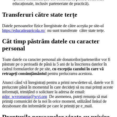
educaționale, inclusiv parteneriate de practică).
Transferuri către state terțe
Datele persoanelor fizice înregistrate de către aceștia pe site-ul
https://educatieagricola.ro/
nu sunt transferate către state terțe.
Cât timp păstrăm datele cu caracter
personal
Toate datele cu caracter personal ale donatorilor/partenerilor vor fi
păstrate pe o perioadă de până la 5 ani de la înscrierea datelor în
cadrul formularelor de pe site,
cu excepția cazului în care vă
retrageți consimțământul
pentru prelucrarea acestora.
Atunci când vă înregistrați pentru a primi newsletter-ul, datele vor fi
prelucrate până în momentul în care decideți să nu mai primți aceste
informații, trimițând o solicitare la adresa de email:
gdpr_wvromania@wvi.org
De asemenea, puteți renunța să mai
primiţi comunicări de la noi în orice moment, utilizând linkul de
dezabonare din informările pe care le primiți pe e_mail.