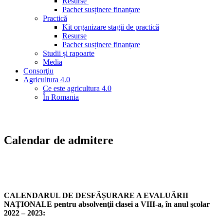
Resurse
Pachet susținere finanțare
Practică
Kit organizare stagii de practică
Resurse
Pachet susținere finanțare
Studii și rapoarte
Media
Consorţiu
Agricultura 4.0
Ce este agricultura 4.0
În Romania
Calendar de admitere
CALENDARUL DE DESFĂȘURARE A EVALUĂRII
NAȚIONALE pentru absolvenţii clasei a VIII-a, în anul şcolar
2022 – 2023: