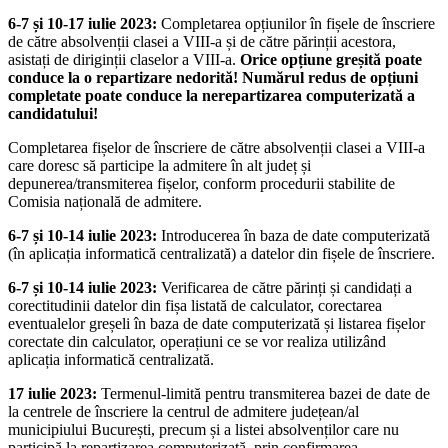
6-7 și 10-17 iulie 2023:
Completarea opțiunilor în fișele de înscriere
de către absolvenții clasei a VIII-a și de către părinții acestora,
asistați de diriginții claselor a VIII-a.
Orice opțiune greșită poate
conduce la o repartizare nedorită!
Numărul redus de opțiuni
completate poate conduce la nerepartizarea computerizată a
candidatului!
Completarea fișelor de înscriere de către absolvenții clasei a VIII-a
care doresc să participe la admitere în alt județ și
depunerea/transmiterea fișelor, conform procedurii stabilite de
Comisia națională de admitere.
6-7 și 10-14 iulie 2023:
Introducerea în baza de date computerizată
(în aplicația informatică centralizată) a datelor din fișele de înscriere.
6-7 și 10-14 iulie 2023:
Verificarea de către părinți și candidați a
corectitudinii datelor din fișa listată de calculator, corectarea
eventualelor greșeli în baza de date computerizată și listarea fișelor
corectate din calculator, operațiuni ce se vor realiza utilizând
aplicația informatică centralizată.
17 iulie 2023:
Termenul-limită pentru transmiterea bazei de date de
la centrele de înscriere la centrul de admitere județean/al
municipiului București, precum și a listei absolvenților care nu
participă la repartizarea computerizată, prin confirmarea