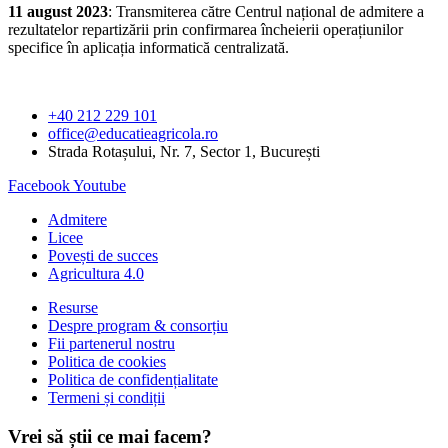
11 august 2023
: Transmiterea către Centrul național de admitere a
rezultatelor repartizării prin confirmarea încheierii operațiunilor
specifice în aplicația informatică centralizată.
+40 212 229 101
office@educatieagricola.ro
Strada Rotașului, Nr. 7, Sector 1, București
Facebook
Youtube
Admitere
Licee
Povești de succes
Agricultura 4.0
Resurse
Despre program & consorțiu
Fii partenerul nostru
Politica de cookies
Politica de confidențialitate
Termeni și condiții
Vrei să știi ce mai facem?