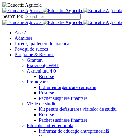
Search for:
Acasă
Admitere
Licee şi parteneri de practică
Povești de succes
Programe & Resurse
Granturi
Experiențe WBL
Agricultura 4.0
Resurse
Promovare
Îndrumar organizare campanii
Resurse
Pachet susținere finanțare
Vizite de studiu
Kit pentru defășurarea vizitelor de studiu
Resurse
Pachet sustinere finantare
Educație antreprenorială
Îndrumar de educație antreprenorială