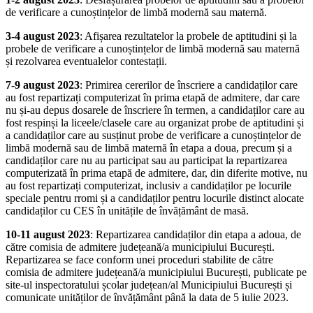
de verificare a cunoștințelor de limbă modernă sau maternă.
3-4 august 2023
: Afișarea rezultatelor la probele de aptitudini și la
probele de verificare a cunoștințelor de limbă modernă sau maternă
și rezolvarea eventualelor contestații.
7-9 august 2023
: Primirea cererilor de înscriere a candidaților care
au fost repartizați computerizat în prima etapă de admitere, dar care
nu și-au depus dosarele de înscriere în termen, a candidaților care au
fost respinși la liceele/clasele care au organizat probe de aptitudini și
a candidaților care au susținut probe de verificare a cunoștințelor de
limbă modernă sau de limbă maternă în etapa a doua, precum și a
candidaților care nu au participat sau au participat la repartizarea
computerizată în prima etapă de admitere, dar, din diferite motive, nu
au fost repartizați computerizat, inclusiv a candidaților pe locurile
speciale pentru rromi și a candidaților pentru locurile distinct alocate
candidaților cu CES în unitățile de învățământ de masă.
10-11 august 2023
: Repartizarea candidaților din etapa a adoua, de
către comisia de admitere județeană/a municipiului București.
Repartizarea se face conform unei proceduri stabilite de către
comisia de admitere județeană/a municipiului București, publicate pe
site-ul inspectoratului școlar județean/al Municipiului București și
comunicate unităților de învățământ până la data de 5 iulie 2023.