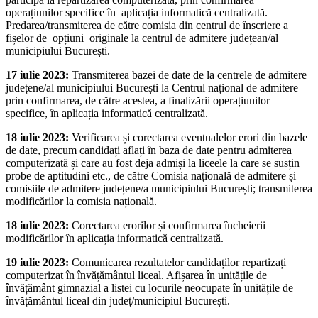
operațiunilor specifice în aplicația informatică centralizată.
Predarea/transmiterea de către comisia din centrul de înscriere a
fișelor de opțiuni originale la centrul de admitere județean/al
municipiului București.
17 iulie 2023:
Transmiterea bazei de date de la centrele de admitere
județene/al municipiului București la Centrul național de admitere
prin confirmarea, de către acestea, a finalizării operațiunilor
specifice, în aplicația informatică centralizată.
18 iulie 2023:
Verificarea și corectarea eventualelor erori din bazele
de date, precum candidați aflați în baza de date pentru admiterea
computerizată și care au fost deja admiși la liceele la care se susțin
probe de aptitudini etc., de către Comisia națională de admitere și
comisiile de admitere județene/a municipiului București; transmiterea
modificărilor la comisia națională.
18 iulie 2023:
Corectarea erorilor și confirmarea încheierii
modificărilor în aplicația informatică centralizată.
19 iulie 2023:
Comunicarea rezultatelor candidaților repartizați
computerizat în învățământul liceal. Afișarea în unitățile de
învățământ gimnazial a listei cu locurile neocupate în unitățile de
învățământul liceal din județ/municipiul București.