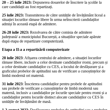
20 – 25 iulie 2023:
Depunerea dosarelor de înscriere la școlile la
care candidații au fost repartizați.
25 iulie 2023:
Transmiterea de către unitățile de învățământ liceal a
situației locurilor rămase libere în urma neînscrierii candidaților
admiși în această etapă de admitere.
26-28 iulie 2023:
Rezolvarea de către comisia de admitere
județeană/ a municipiului București, a situațiilor speciale apărute
după etapa de repartizare computerizată.
Etapa a II-a a repartizării computerizate
28 iulie 2023
: Afișarea centrului de admitere, a situației locurilor
rămase libere, inclusiv a celor destinate candidaților rromi, precum și
a celor destinate candidaților cu CES, a locului de desfășurare și a
graficului probelor de aptitudini sau de verificare a cunoștințelor de
limbă modernă ori maternă.
31 iulie 2023
: Înscrierea candidaților pentru probele de aptitudini
sau probele de verificare a cunoștințelor de limbă modernă sau
maternă, inclusiv a candidaților pe locurile speciale pentru rromi și a
candidaților pentru locurile distinct alocate candidaților cu CES în
unitățile de învățământ de masă.
1-2 august 2023
: Desfășurarea probelor de aptitudini sau a probelor