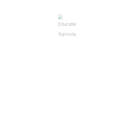
Călătorie spre anul 2050 – Lecția
5: Economia
Agricultura joacă un rol semnificativ în
dezvoltarea economică a unei țări. În anul
2015, fiecare leu al exporturilor agricole a
generat încă 1,27 lei în alte activități
comerciale. În plus, 23% din suprafața
agricolă a României este folosita de tineri
(sub 40 ani). Cum putem dezvolta economia
ţării prin agricultură,…